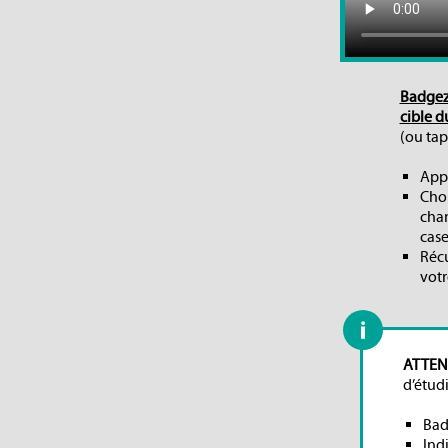
Badgez 
cible d
(ou tap
Appu
Choi
chan
case
Récu
votr
ATTEN
d’étud
Bad
Indi