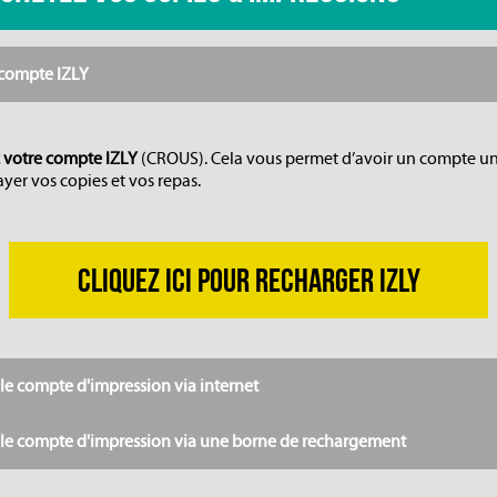
e compte IZLY
z votre compte IZLY
(CROUS). Cela vous permet d’avoir un compte u
yer vos copies et vos repas.
CLIQUEZ ICI POUR RECHARGER IZLY
le compte d'impression via internet
le compte d'impression via une borne de rechargement