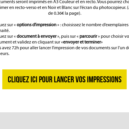
uments seront imprimés en A3 Couleur et en recto. Vous pourrez cho
imer en recto-verso et en Noir et Blanc sur l’écran du photocopieur. (
de 0.36€ la page).
uez sur «
options d’impression
» : choisissez le nombre d’exemplaires
aité.
uez sur «
document à envoyer
», puis sur «
parcourir
» pour choisir vo
ment et validez en cliquant sur «
envoyer et terminer
»
 avez 72h pour aller lancer l’impression de vos documents sur l’un d
eurs.
CLIQUEZ ICI POUR LANCER VOS IMPRESSIONS