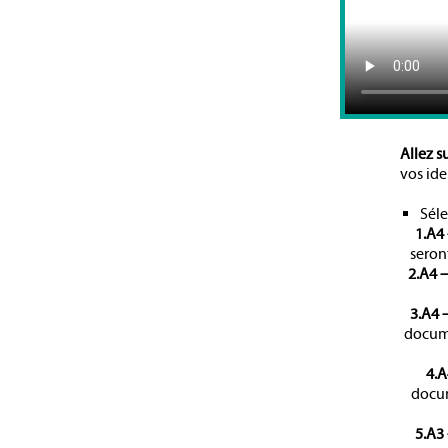
Allez s
vos ide
Séle
1.A4 
seron
2.A4 
3.A4 
docume
4.A
docum
5.A3