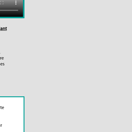
lant
.
re
les
u
rte
r