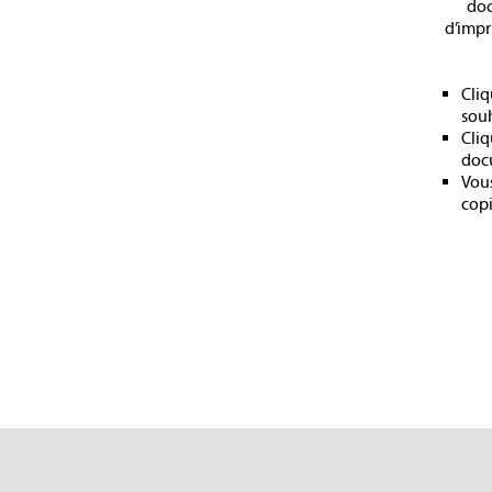
doc
d’impr
Cliq
souh
Cliq
docu
Vous
copi