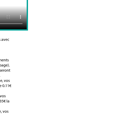
s avec
uments
page).
 seront
.
le, vos
e 0.11€
 vos
35€ la
e, vos