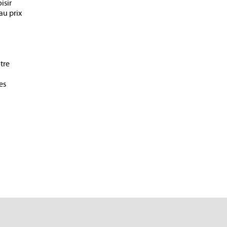
isir
au prix
tre
es