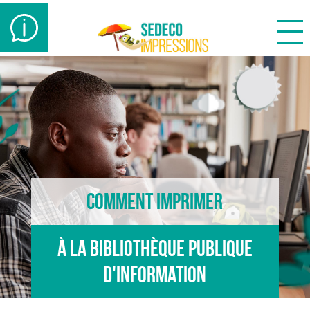
besoin
d'aide
?
Comment imprimer
à la Bibliothèque publique
d'information