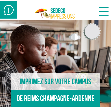
besoin
d'aide
?
Imprimez sur votre campus
De Reims Champagne-Ardenne