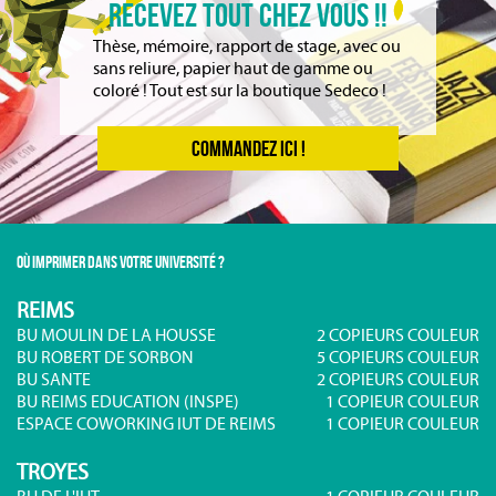
RECEVEZ TOUT CHEZ VOUS !!
Thèse, mémoire, rapport de stage, avec ou
sans reliure, papier haut de gamme ou
coloré ! Tout est sur la boutique Sedeco !
COMMANDEZ ICI !
OÙ IMPRIMER DANS VOTRE UNIVERSITÉ ?
REIMS
BU MOULIN DE LA HOUSSE
2 COPIEURS COULEUR
BU ROBERT DE SORBON
5 COPIEURS COULEUR
BU SANTE
2 COPIEURS COULEUR
BU REIMS EDUCATION (INSPE)
1 COPIEUR COULEUR
ESPACE COWORKING IUT DE REIMS
1 COPIEUR COULEUR
TROYES